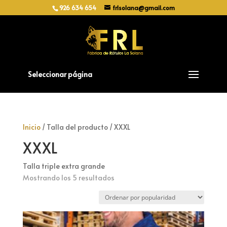
926 634 654
frlsolana@gmail.com
Seleccionar página
Inicio
/ Talla del producto / XXXL
XXXL
Talla triple extra grande
Ordenado
Mostrando los 5 resultados
por
popularidad