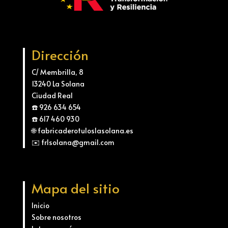
Dirección
C/ Membrilla, 8
13240 La Solana
Ciudad Real
☎️ 926 634 654
☎️ 617 460 930
🌐 fabricaderotuloslasolana.es
✉️ frlsolana@gmail.com
Mapa del sitio
Inicio
Sobre nosotros