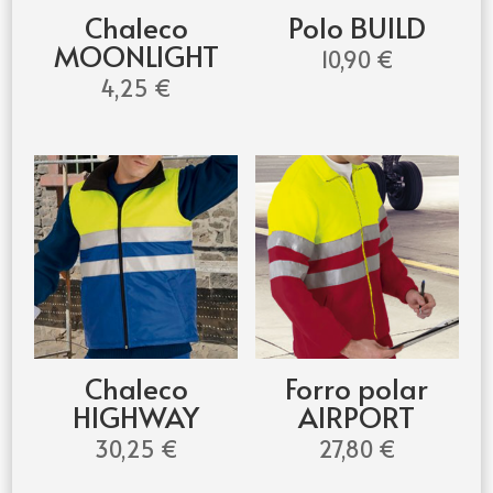
Chaleco
Polo BUILD
MOONLIGHT
10,90
€
4,25
€
Chaleco
Forro polar
HIGHWAY
AIRPORT
30,25
€
27,80
€