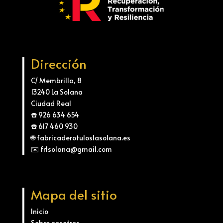
Dirección
C/ Membrilla, 8
13240 La Solana
Ciudad Real
☎️ 926 634 654
☎️ 617 460 930
🌐 fabricaderotuloslasolana.es
✉️ frlsolana@gmail.com
Mapa del sitio
Inicio
Sobre nosotros