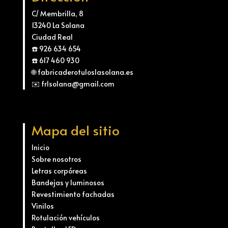
C/ Membrilla, 8
13240 La Solana
Ciudad Real
☎️ 926 634 654
☎️ 617 460 930
🌐 fabricaderotuloslasolana.es
✉️ frlsolana@gmail.com
Mapa del sitio
Inicio
Sobre nosotros
Letras corpóreas
Bandejas y luminosos
Revestimiento fachadas
Vinilos
Rotulación vehículos