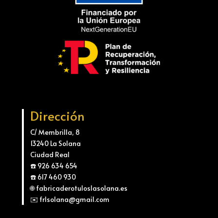
Dirección
C/ Membrilla, 8
13240 La Solana
Ciudad Real
☎️ 926 634 654
☎️ 617 460 930
🌐 fabricaderotuloslasolana.es
✉️ frlsolana@gmail.com