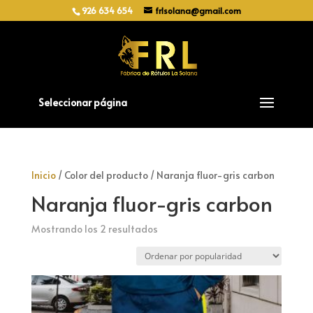
926 634 654
frlsolana@gmail.com
Seleccionar página
Inicio
/ Color del producto / Naranja fluor-gris carbon
Naranja fluor-gris carbon
Ordenado
Mostrando los 2 resultados
por
popularidad