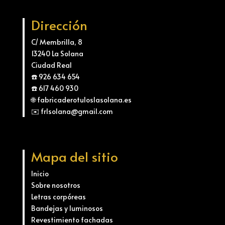
Dirección
C/ Membrilla, 8
13240 La Solana
Ciudad Real
☎️ 926 634 654
☎️ 617 460 930
🌐 fabricaderotuloslasolana.es
✉️ frlsolana@gmail.com
Mapa del sitio
Inicio
Sobre nosotros
Letras corpóreas
Bandejas y luminosos
Revestimiento fachadas