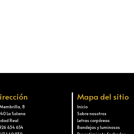
irección
Mapa del sitio
 Membrilla, 8
Inicio
240 La Solana
Sobre nosotros
udad Real
Letras corpóreas
 926 634 654
Bandejas y luminosos