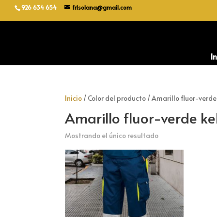
926 634 654
frlsolana@gmail.com
In
Inicio
/ Color del producto / Amarillo fluor-verde
Amarillo fluor-verde ke
Mostrando el único resultado