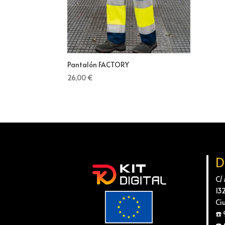
Pantalón FACTORY
26,00
€
D
C/
13
Ci
☎️