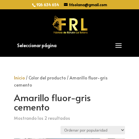
926 634 654
frlsolana@gmail.com
Seleccionar página
Inicio
/ Color del producto / Amarillo fluor-gris
cemento
Amarillo fluor-gris
cemento
Ordenado
Mostrando los 2 resultados
por
popularidad