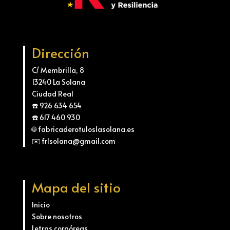
Dirección
C/ Membrilla, 8
13240 La Solana
Ciudad Real
☎️ 926 634 654
☎️ 617 460 930
🌐 fabricaderotuloslasolana.es
✉️ frlsolana@gmail.com
Mapa del sitio
Inicio
Sobre nosotros
Letras corpóreas