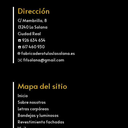
Dirección
C/ Membrilla, 8
13240 La Solana
Ciudad Real
☎️ 926 634 654
☎️ 617 460 930
🌐 fabricaderotuloslasolana.es
✉️ frlsolana@gmail.com
Mapa del sitio
Inicio
Sobre nosotros
Letras corpóreas
Bandejas y luminosos
Revestimiento fachadas