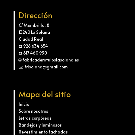
Dirección
C/ Membrilla, 8
13240 La Solana
Ciudad Real
☎️ 926 634 654
☎️ 617 460 930
🌐 fabricaderotuloslasolana.es
✉️ frlsolana@gmail.com
Mapa del sitio
Inicio
Sobre nosotros
Letras corpóreas
Bandejas y luminosos
Revestimiento fachadas