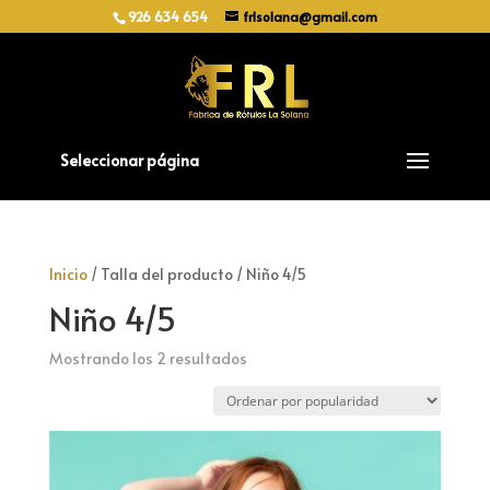
926 634 654
frlsolana@gmail.com
Seleccionar página
Inicio
/ Talla del producto / Niño 4/5
Niño 4/5
Ordenado
Mostrando los 2 resultados
por
popularidad