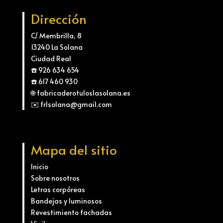
Dirección
C/ Membrilla, 8
13240 La Solana
Ciudad Real
☎️ 926 634 654
☎️ 617 460 930
🌐 fabricaderotuloslasolana.es
✉️ frlsolana@gmail.com
Mapa del sitio
Inicio
Sobre nosotros
Letras corpóreas
Bandejas y luminosos
Revestimiento fachadas