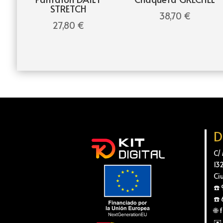
STRETCH
38,70
€
27,80
€
D
C/
13
Ci
☎️
☎️
🌐
✉️