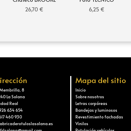
26,70
€
6,25
€
irección
Mapa del sitio
 Membrilla, 8
Inicio
240 La Solana
Sobre nosotros
udad Real
Letras corpóreas
 926 634 654
Bandejas y luminosos
 617 460 930
Revestimiento fachadas
 fabricaderotuloslasolana.es
Vinilos
 frlsolana@gmail.com
Rotulación vehículos