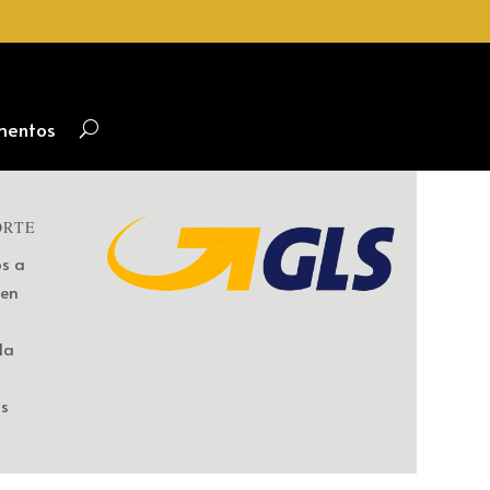
mentos
ORTE
os a
 en
la
os