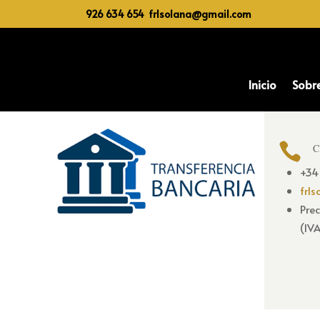
926 634 654 frlsolana@gmail.com
Inicio
Sobr

C
+34
frl
Prec
(IV