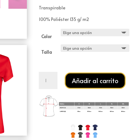
Transpirable
100% Poliéster 135 g/ m2
Color
Talla
Camiseta
Añadir al carrito
TECNICA
MUJER
cantidad