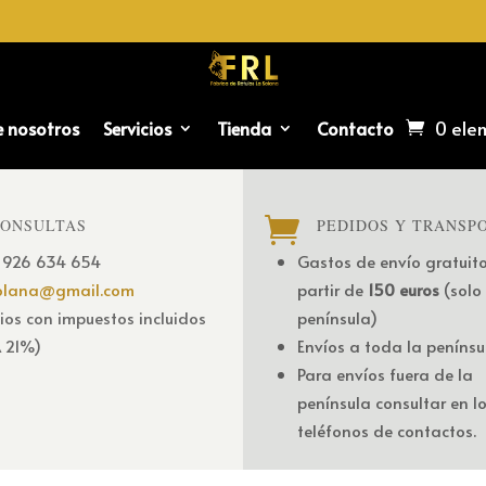
0 ele
e nosotros
Servicios
Tienda
Contacto

ONSULTAS
PEDIDOS Y TRANSP
 926 634 654
Gastos de envío gratuit
solana@gmail.com
partir de
150 euros
(solo
ios con impuestos incluidos
península)
A 21%)
Envíos a toda la penínsu
Para envíos fuera de la
península consultar en l
teléfonos de contactos.