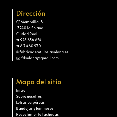
Dirección
C/ Membrilla, 8
13240 La Solana
Ciudad Real
☎️ 926 634 654
☎️ 617 460 930
🌐 fabricaderotuloslasolana.es
✉️ frlsolana@gmail.com
Mapa del sitio
Inicio
Sobre nosotros
Letras corpóreas
Bandejas y luminosos
Revestimiento fachadas