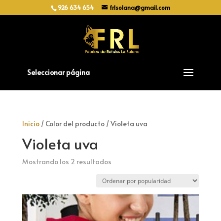
926 634 654
frlsolana@gmail.com
Seleccionar página
Inicio
/ Color del producto / Violeta uva
Violeta uva
Ordenado
Mostrando los 2 resultados
por
popularidad