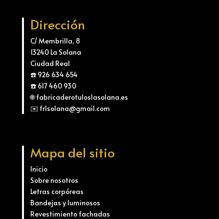
Dirección
C/ Membrilla, 8
13240 La Solana
Ciudad Real
☎️ 926 634 654
☎️ 617 460 930
🌐 fabricaderotuloslasolana.es
✉️ frlsolana@gmail.com
Mapa del sitio
Inicio
Sobre nosotros
Letras corpóreas
Bandejas y luminosos
Revestimiento fachadas