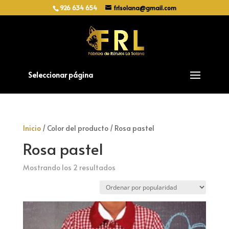
926 634 654
frlsolana@gmail.com
Seleccionar página
Inicio
/ Color del producto / Rosa pastel
Rosa pastel
Ordenado
Mostrando los 2 resultados
por
popularidad