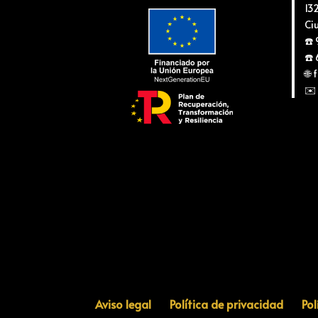
13
Ci
☎️
☎️
🌐
✉️
Aviso legal
Política de privacidad
Pol