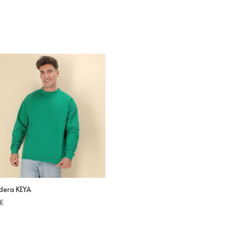
dera KEYA
€