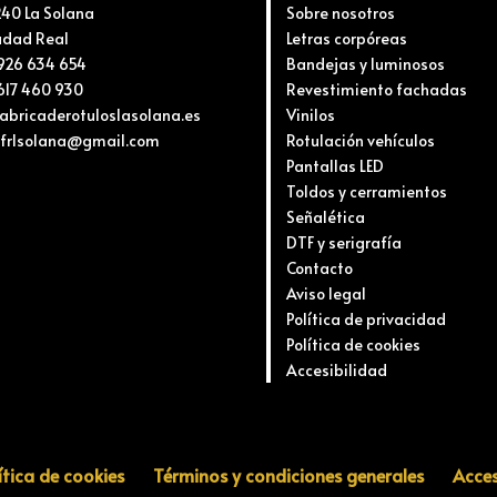
240 La Solana
Sobre nosotros
udad Real
Letras corpóreas
 926 634 654
Bandejas y luminosos
 617 460 930
Revestimiento fachadas
 fabricaderotuloslasolana.es
Vinilos
 frlsolana@gmail.com
Rotulación vehículos
Pantallas LED
Toldos y cerramientos
Señalética
DTF y serigrafía
Contacto
Aviso legal
Política de privacidad
Política de cookies
Accesibilidad
ítica de cookies
Términos y condiciones generales
Acces