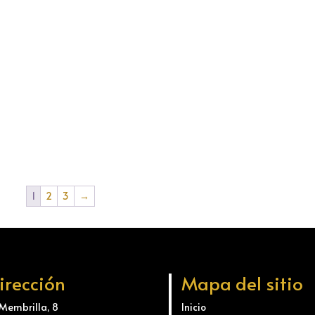
1
2
3
→
irección
Mapa del sitio
 Membrilla, 8
Inicio