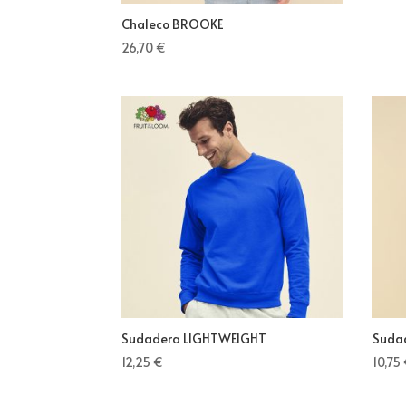
Chaleco BROOKE
26,70
€
Sudadera LIGHTWEIGHT
Suda
12,25
€
10,75