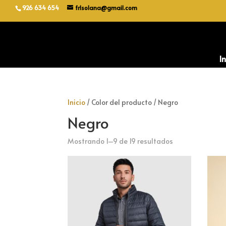
926 634 654
frlsolana@gmail.com
In
Inicio
/ Color del producto / Negro
Negro
Ordenado
Mostrando 1–9 de 19 resultados
por
popularidad