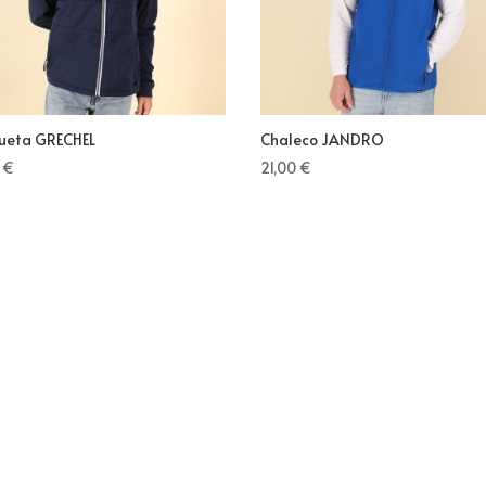
ueta GRECHEL
Chaleco JANDRO
0
€
21,00
€