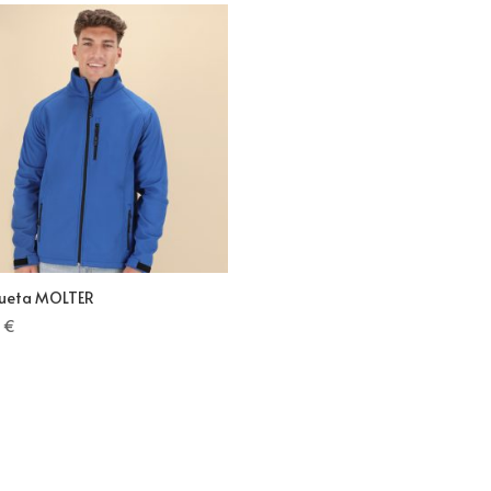
ueta MOLTER
0
€