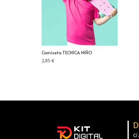
Camiseta TECNICA NIÑO
2,85
€
D
C/