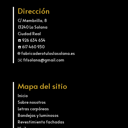
Dirección
C/ Membrilla, 8
13240 La Solana
Ciudad Real
☎️ 926 634 654
☎️ 617 460 930
🌐 fabricaderotuloslasolana.es
✉️ frlsolana@gmail.com
Mapa del sitio
Inicio
Sobre nosotros
Letras corpóreas
Bandejas y luminosos
Revestimiento fachadas