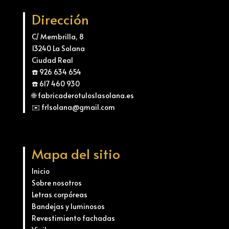
Dirección
C/ Membrilla, 8
13240 La Solana
Ciudad Real
☎️ 926 634 654
☎️ 617 460 930
🌐 fabricaderotuloslasolana.es
✉️ frlsolana@gmail.com
Mapa del sitio
Inicio
Sobre nosotros
Letras corpóreas
Bandejas y luminosos
Revestimiento fachadas