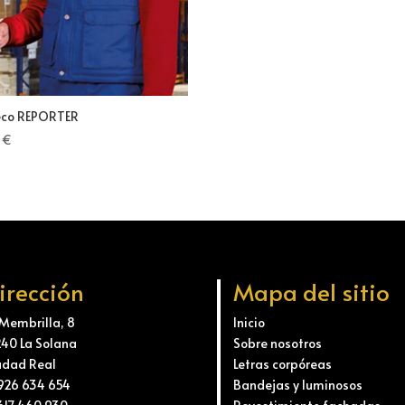
eco REPORTER
0
€
irección
Mapa del sitio
 Membrilla, 8
Inicio
240 La Solana
Sobre nosotros
udad Real
Letras corpóreas
 926 634 654
Bandejas y luminosos