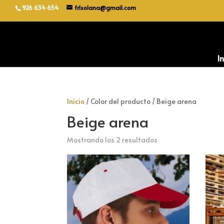
926 634 654
frlsolana@gmail.com
In
Inicio
/ Color del producto / Beige arena
Beige arena
Ordenado
Mostrando los 2 resultados
por
popularidad