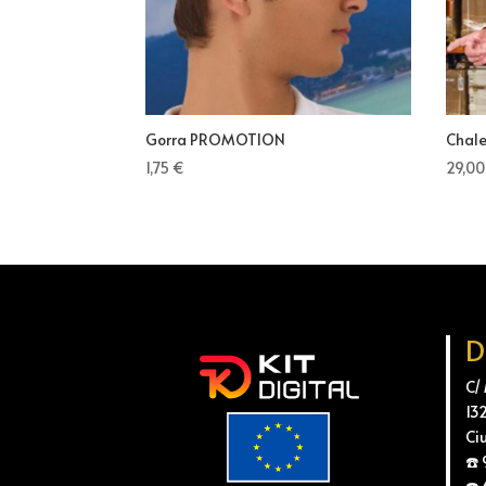
Gorra PROMOTION
Chal
1,75
€
29,0
D
C/
13
Ci
☎️