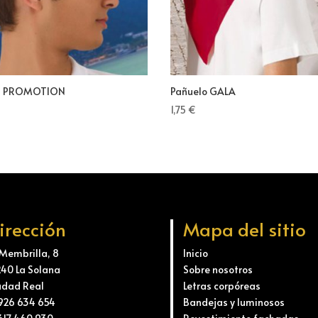
a PROMOTION
Pañuelo GALA
1,75
€
irección
Mapa del sitio
 Membrilla, 8
Inicio
240 La Solana
Sobre nosotros
udad Real
Letras corpóreas
 926 634 654
Bandejas y luminosos