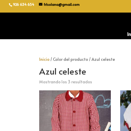
926 634 654
frlsolana@gmail.com
In
Inicio
/ Color del producto / Azul celeste
Azul celeste
Ordenado
Mostrando los 3 resultados
por
popularidad