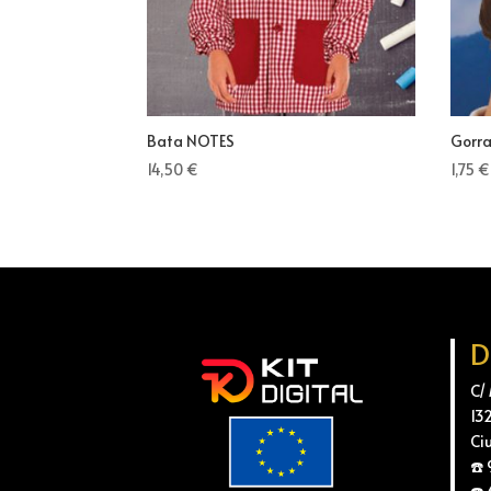
Bata NOTES
Gorr
14,50
€
1,75
€
D
C/
13
Ci
☎️