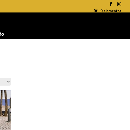
0 elementos
to