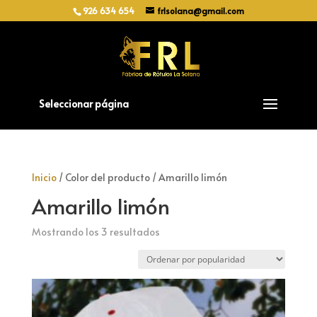
926 634 654
frlsolana@gmail.com
Seleccionar página
Inicio
/ Color del producto / Amarillo limón
Amarillo limón
Ordenado
Mostrando los 3 resultados
por
popularidad