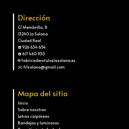
Dirección
C/ Membrilla, 8
13240 La Solana
Ciudad Real
☎️ 926 634 654
☎️ 617 460 930
🌐 fabricaderotuloslasolana.es
✉️ frlsolana@gmail.com
Mapa del sitio
Inicio
Sobre nosotros
Letras corpóreas
Bandejas y luminosos